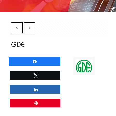
GDE
Partagez
Tweetez
Partagez
Épingle